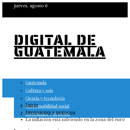
jueves, agosto 6
DIGITAL DE
GUATEMALA
Guatemala
Cultura y ocio
Ciencia y tecnología
Inicio
Responsabilidad social
Inversiones y negocios
Inversiones y negocios
La inflación está sufriendo en la zona del euro