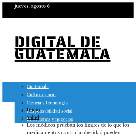
jueves, agosto 6
DIGITAL DE
GUATEMALA
Guatemala
Cultura y ocio
Ciencia y tecnología
Inicio
Responsabilidad social
Salud
Inversiones y negocios
Los médicos prueban los límites de lo que los
medicamentos contra la obesidad pueden