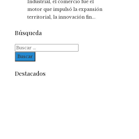
Industrial, el comercio fue el
motor que impulsó la expansión
territorial, la innovación fin...
Búsqueda
Buscar:
Destacados
Entradas Recientes
Reformas bancarias que surgieron de la Gran
Depresión
La conexión entre la herramienta de Ned Leeds 