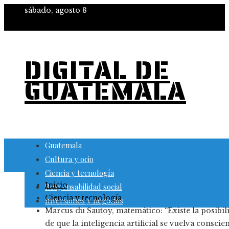
sábado, agosto 8
DIGITAL DE
GUATEMALA
Guatemala
Cultura y ocio
Ciencia y tecnología
Inicio
Responsabilidad social
Ciencia y tecnología
Inversiones y negocios
Marcus du Sautoy, matemático: “Existe la posibil
de que la inteligencia artificial se vuelva conscien