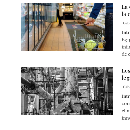
La 
la 
Gab
Intr
Egi
inf
de 
Los
le
Gab
Int
com
el 
inno