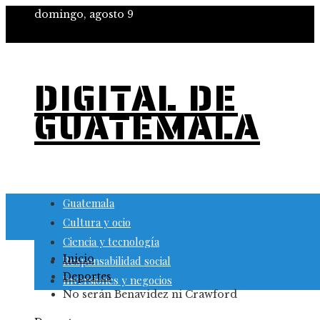
domingo, agosto 9
DIGITAL DE
GUATEMALA
Guatemala
Cultura y ocio
Ciencia y tecnología
Inicio
Responsabilidad social
Deportes
Inversiones y negocios
No serán Benavidez ni Crawford