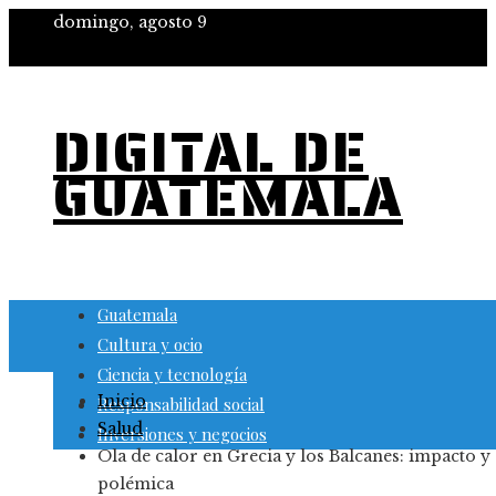
domingo, agosto 9
DIGITAL DE
GUATEMALA
Guatemala
Cultura y ocio
Ciencia y tecnología
Inicio
Responsabilidad social
Salud
Inversiones y negocios
Ola de calor en Grecia y los Balcanes: impacto y
polémica