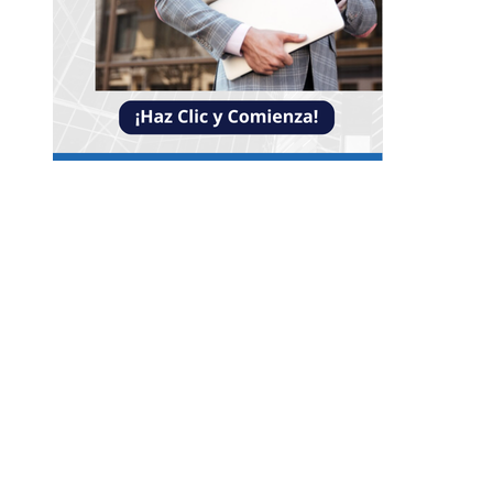
Entradas Recientes
Reformas bancarias que surgieron de la Gran
Depresión
La conexión entre la herramienta de Ned Leeds 
ausencia de señales en Nueva York
Las ocho óperas clásicas que nunca faltan en los
repertorios internacionales
Categorías