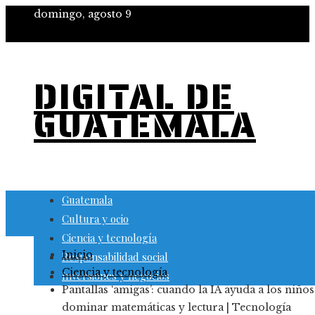
domingo, agosto 9
DIGITAL DE
GUATEMALA
Guatemala
Cultura y ocio
Ciencia y tecnología
Inicio
Responsabilidad social
Ciencia y tecnología
Inversiones y negocios
Pantallas ‘amigas’: cuando la IA ayuda a los niños
dominar matemáticas y lectura | Tecnología