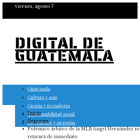
viernes, agosto 7
DIGITAL DE
GUATEMALA
Guatemala
Cultura y ocio
Ciencia y tecnología
Inicio
Responsabilidad social
Deportes
Inversiones y negocios
Polémico árbitro de la MLB Ángel Hernández se
retirará de inmediato