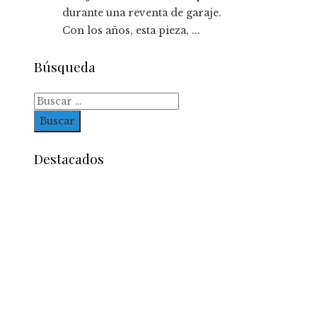
durante una reventa de garaje.
Con los años, esta pieza, ...
Búsqueda
Buscar:
Destacados
Entradas Recientes
Impacto de las pruebas de conocimiento cero en
optimización operativa de negocios
Estrategias efectivas para disminuir la