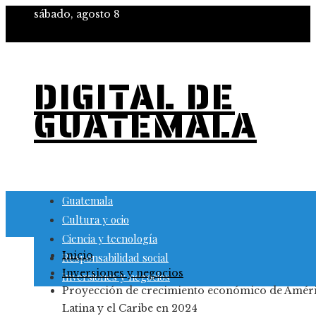
sábado, agosto 8
DIGITAL DE
GUATEMALA
Guatemala
Cultura y ocio
Ciencia y tecnología
Inicio
Responsabilidad social
Inversiones y negocios
Inversiones y negocios
Proyección de crecimiento económico de Amér
Latina y el Caribe en 2024