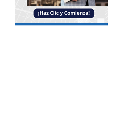
Entradas Recientes
Reformas bancarias que surgieron de la Gran
Depresión
Impacto de las pruebas de conocimiento cero en
optimización operativa de negocios
Estrategias efectivas para disminuir la
fragmentación económica en Bosnia y Herzego
y atraer inversión
Categorías
Guatemala