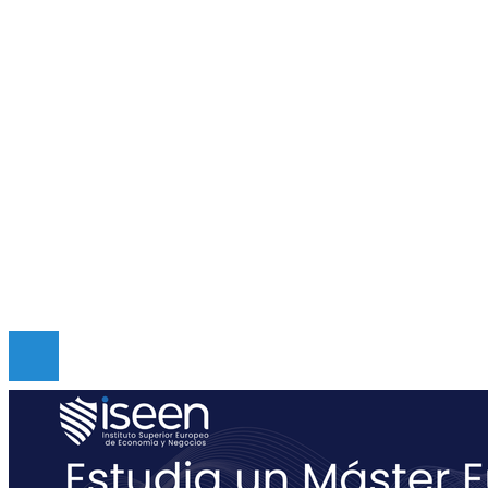
Cultura y ocio
Ciencia y tecnología
Responsabilidad social
Inversiones y negocios
Mapa Del Sitio
Quiénes somos
Políticas de Privacidad
Contacto
Copyright © Digital de Guatemala. Todos los derecho
Reservados.