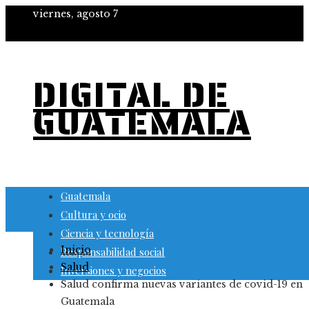
viernes, agosto 7
DIGITAL DE
GUATEMALA
Guatemala
Cultura y ocio
Ciencia y tecnología
Inicio
Responsabilidad social
Salud
Inversiones y negocios
Salud confirma nuevas variantes de covid-19 en
Guatemala