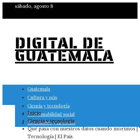
sábado, agosto 8
DIGITAL DE
GUATEMALA
Guatemala
Cultura y ocio
Ciencia y tecnología
Inicio
Responsabilidad social
Ciencia y tecnología
Inversiones y negocios
Qué pasa con nuestros datos cuando morimos |
Tecnología | El País