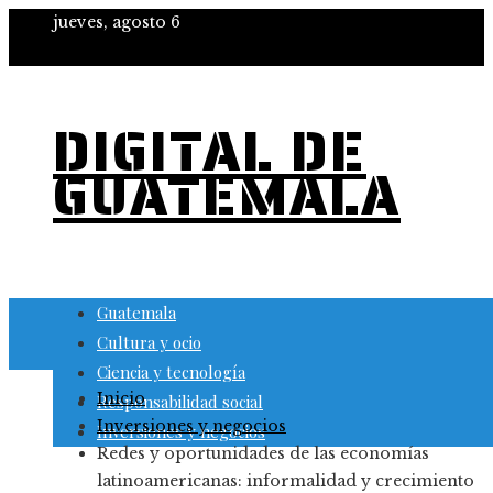
jueves, agosto 6
DIGITAL DE
GUATEMALA
Guatemala
Cultura y ocio
Ciencia y tecnología
Inicio
Responsabilidad social
Inversiones y negocios
Inversiones y negocios
Redes y oportunidades de las economías
latinoamericanas: informalidad y crecimiento