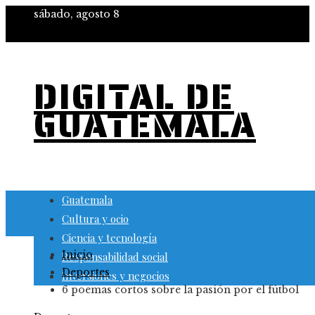
sábado, agosto 8
DIGITAL DE
GUATEMALA
Guatemala
Cultura y ocio
Ciencia y tecnología
Inicio
Responsabilidad social
Deportes
Inversiones y negocios
6 poemas cortos sobre la pasión por el fútbol