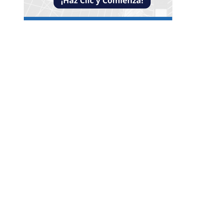
Entradas Recientes
Reformas bancarias que surgieron de la Gran
Depresión
Impacto de las pruebas de conocimiento cero en
optimización operativa de negocios
Estrategias efectivas para disminuir la
fragmentación económica en Bosnia y Herzego
y atraer inversión
Categorías
Guatemala
Cultura y ocio
Ciencia y tecnología