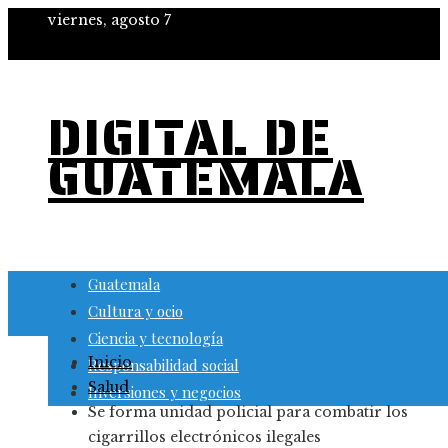
viernes, agosto 7
DIGITAL DE
GUATEMALA
Guatemala
Cultura y ocio
Ciencia y tecnología
Inicio
Responsabilidad social
Salud
Inversiones y negocios
Se forma unidad policial para combatir los
cigarrillos electrónicos ilegales