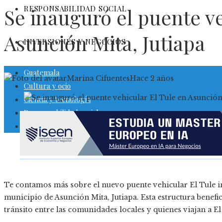
RESPONSABILIDAD SOCIAL
Se inauguró el puente ve
Asunción Mita, Jutiapa
INVERSIONES Y NEGOCIOS
Guatemala
Marina Cifuentes
Hace 2 años
Cultura y ocio
Ciencia y tecnología
Responsabilidad social
Inversiones y negocios
Te contamos más sobre el nuevo puente vehicular El Tule ina
municipio de Asunción Mita, Jutiapa. Esta estructura benefici
tránsito entre las comunidades locales y quienes viajan a El