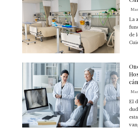
Mar
La 
fun
de 
Cuid
Onc
Hos
cá
Mar
El 
dud
est
van