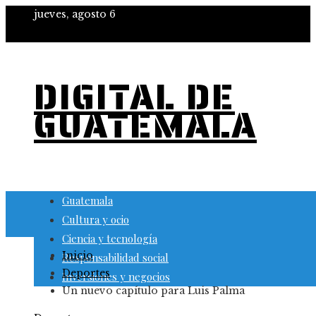
jueves, agosto 6
DIGITAL DE
GUATEMALA
Guatemala
Cultura y ocio
Ciencia y tecnología
Inicio
Responsabilidad social
Deportes
Inversiones y negocios
Un nuevo capítulo para Luis Palma