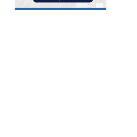
Entradas Recientes
Reformas bancarias que surgieron de la Gran
Depresión
La conexión entre la herramienta de Ned Leeds 
ausencia de señales en Nueva York
Las ocho óperas clásicas que nunca faltan en los
repertorios internacionales
Categorías
Guatemala
Cultura y ocio
Ciencia y tecnología
Responsabilidad social