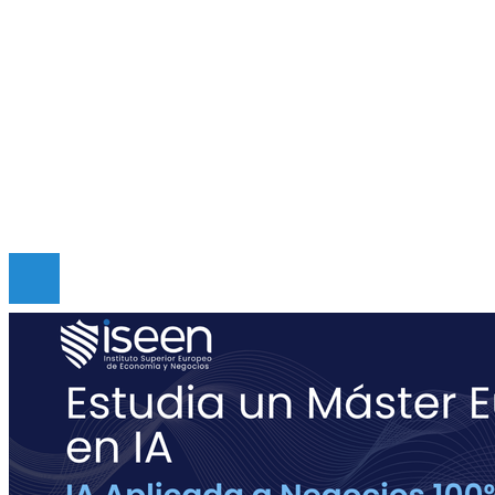
Inversiones y negocios
Mapa Del Sitio
Quiénes somos
Políticas de Privacidad
Contacto
Copyright © Digital de Guatemala. Todos los derecho
Reservados.