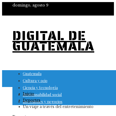
domingo, agosto 9
DIGITAL DE
GUATEMALA
Guatemala
Cultura y ocio
Ciencia y tecnología
Inicio
Responsabilidad social
Deportes
Inversiones y negocios
Un viaje a través del entretenimiento