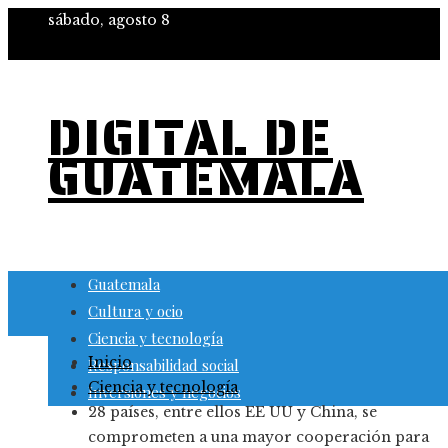
sábado, agosto 8
DIGITAL DE
GUATEMALA
Guatemala
Cultura y ocio
Ciencia y tecnología
Inicio
Responsabilidad social
Ciencia y tecnología
Inversiones y negocios
28 países, entre ellos EE UU y China, se
comprometen a una mayor cooperación para