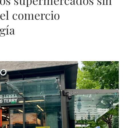
los supermercados sin
del comercio
gía