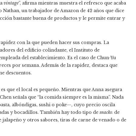
la
vintage
”, afirma mientras muestra el refresco que acaba
o Nathan, un trabajador de Amazon de 42 años que dice
ección bastante buena de productos y le permite entrar y
a rapidez con la que pueden hacer sus compras. La
ores del edificio colindante, el Instituto de
 empleada del establecimiento. Es el caso de Chun-Yu
veces por semana. Además de la rapidez, destaca que
ne descuentos.
 es que el local es pequeño. Mientras que Anna asegura
Chen señala que “la comida siempre es la misma”. Nada
sta, albóndigas, sushi o poke—, cuyo precio oscila
ladas y bocadillos. También hay todo tipo de
snacks
: de
de jalapeño y otros sabores, tiras de carne de venado o de