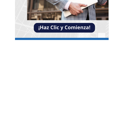
Entradas Recientes
Impacto de las pruebas de conocimiento cero en
optimización operativa de negocios
Estrategias efectivas para disminuir la
fragmentación económica en Bosnia y Herzego
y atraer inversión
La estabilidad de precios como factor clave para
economía egipcia y su crecimiento
Categorías