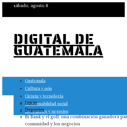
sábado, agosto 8
DIGITAL DE
GUATEMALA
Guatemala
Cultura y ocio
Ciencia y tecnología
Inicio
Responsabilidad social
Deportes
Inversiones y negocios
Bi Bank y el golf, una combinación ganadora par
comunidad y los negocios