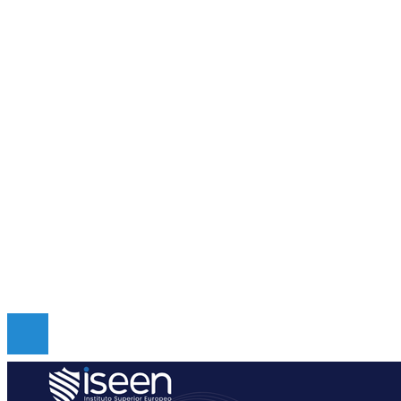
Guatemala
Cultura y ocio
Ciencia y tecnología
Responsabilidad social
Inversiones y negocios
Mapa Del Sitio
Quiénes somos
Políticas de Privacidad
Contacto
Copyright © Digital de Guatemala. Todos los derecho
Reservados.