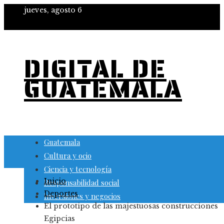
jueves, agosto 6
DIGITAL DE
GUATEMALA
Guatemala
Cultura y ocio
Ciencia y tecnología
Inicio
Responsabilidad social
Deportes
Inversiones y negocios
El prototipo de las majestuosas construcciones
Egipcias