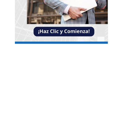
Entradas Recientes
Impacto de las pruebas de conocimiento cero en
optimización operativa de negocios
Estrategias efectivas para disminuir la
fragmentación económica en Bosnia y Herzego
y atraer inversión
La estabilidad de precios como factor clave para
economía egipcia y su crecimiento
Categorías