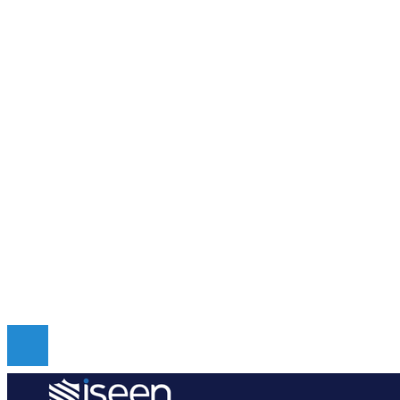
Guatemala
Cultura y ocio
Ciencia y tecnología
Responsabilidad social
Inversiones y negocios
Mapa Del Sitio
Quiénes somos
Políticas de Privacidad
Contacto
Copyright © Digital de Guatemala. Todos los derecho
Reservados.