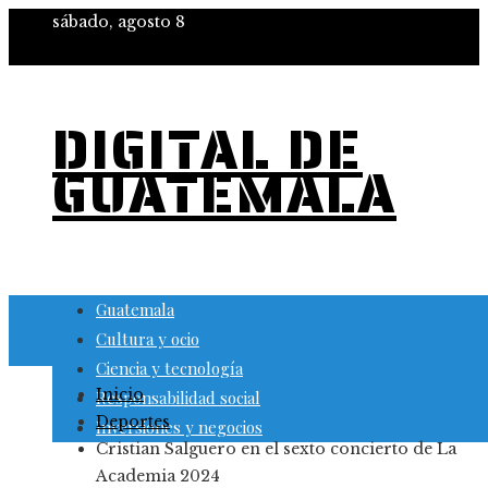
sábado, agosto 8
DIGITAL DE
GUATEMALA
Guatemala
Cultura y ocio
Ciencia y tecnología
Inicio
Responsabilidad social
Deportes
Inversiones y negocios
Cristian Salguero en el sexto concierto de La
Academia 2024