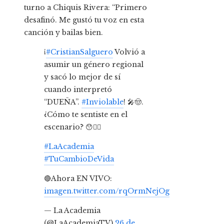
turno a Chiquis Rivera: “Primero
desafinó. Me gustó tu voz en esta
canción y bailas bien.
¡
#CristianSalguero
Volvió a
asumir un género regional
y sacó lo mejor de sí
cuando interpretó
“DUEÑA”.
#Inviolable
! 🎤🤠.
¿Cómo te sentiste en el
escenario? 😯👇🏼
#LaAcademia
#TuCambioDeVida
🔴Ahora EN VIVO:
imagen.twitter.com/rqOrmNejOg
— La Academia
(@LaAcademiaTV)
26 de