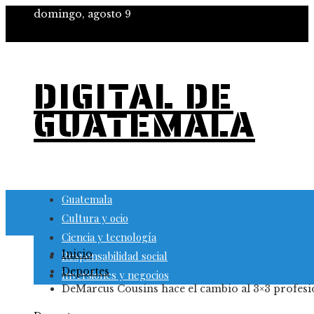
domingo, agosto 9
DIGITAL DE
GUATEMALA
Guatemala
Cultura y ocio
Ciencia y tecnología
Inicio
Responsabilidad social
Deportes
Inversiones y negocios
DeMarcus Cousins hace el cambio al 3×3 profesi