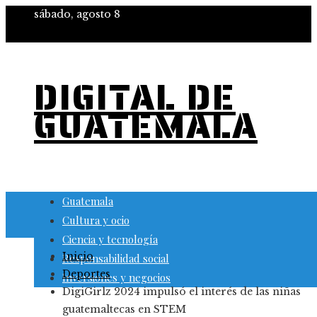
sábado, agosto 8
DIGITAL DE
GUATEMALA
Guatemala
Cultura y ocio
Ciencia y tecnología
Inicio
Responsabilidad social
Deportes
Inversiones y negocios
DigiGirlz 2024 impulsó el interés de las niñas
guatemaltecas en STEM