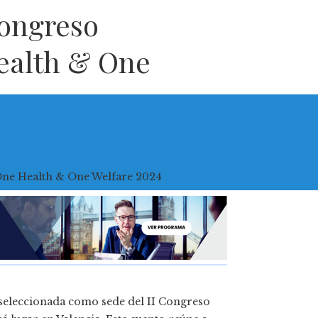
Congreso
ealth & One
eleccionada como sede del II Congreso