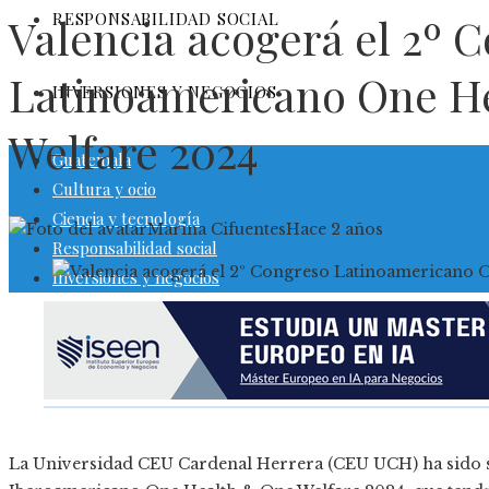
RESPONSABILIDAD SOCIAL
Valencia acogerá el 2º 
Latinoamericano One H
INVERSIONES Y NEGOCIOS
Welfare 2024
Guatemala
Cultura y ocio
Ciencia y tecnología
Marina Cifuentes
Hace 2 años
Responsabilidad social
Inversiones y negocios
La Universidad CEU Cardenal Herrera (CEU UCH) ha sido s