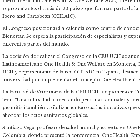
Iberoamericano One Health & One Welfare 2024, que tendrá 
representantes de más de 20 países que forman parte de la
Ibero and Caribbean (OHLAIC).
El Congreso posicionará a Valencia como centro de conoci
Bienestar. Se espera la participación de especialistas y ex
diferentes partes del mundo.
La decisión de realizar el Congreso en la CEU UCH se anun
Latinoamericano One Health & One Welfare en Montería, C
UCH y representante de la red OHLAIC en España, destacó 
universidad por implementar el concepto One Health entre 
La Facultad de Veterinaria de la CEU UCH fue pionera en Eu
tema “Una sola salud: conectando personas, animales y med
permitirá también visibilizar en Europa las iniciativas que
abordar los retos sanitarios globales.
Santiago Vega, profesor de salud animal y experto en One H
Colombia, donde presentó la conferencia “One Health: En