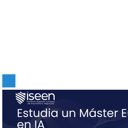
Responsabilidad social
Inversiones y negocios
Mapa Del Sitio
Quiénes somos
Políticas de Privacidad
Contacto
Copyright © Digital de Guatemala. Todos los derecho
Reservados.