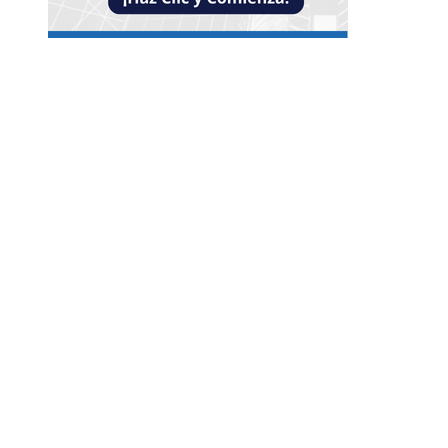
Entradas Recientes
Impacto de las pruebas de conocimiento cero en
optimización operativa de negocios
Estrategias efectivas para disminuir la
fragmentación económica en Bosnia y Herzego
y atraer inversión
La estabilidad de precios como factor clave para
economía egipcia y su crecimiento
Categorías
Guatemala
Cultura y ocio
Ciencia y tecnología