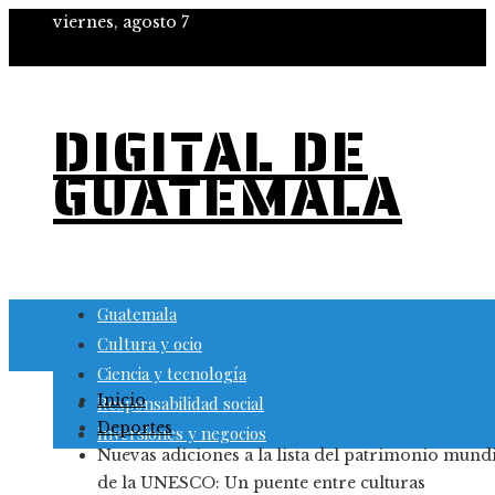
viernes, agosto 7
DIGITAL DE
GUATEMALA
Guatemala
Cultura y ocio
Ciencia y tecnología
Inicio
Responsabilidad social
Deportes
Inversiones y negocios
Nuevas adiciones a la lista del patrimonio mundi
de la UNESCO: Un puente entre culturas