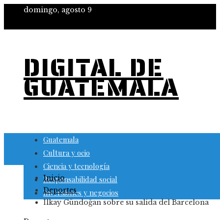
domingo, agosto 9
DIGITAL DE
GUATEMALA
Guatemala
Cultura y ocio
Ciencia y tecnología
Inicio
Responsabilidad social
Deportes
Inversiones y negocios
İlkay Gündoğan sobre su salida del Barcelona