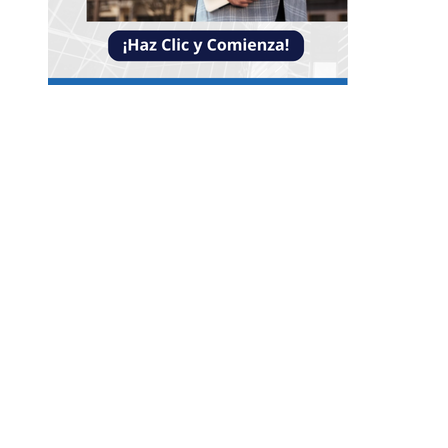
Entradas Recientes
Reformas bancarias que surgieron de la Gran
Depresión
La conexión entre la herramienta de Ned Leeds 
ausencia de señales en Nueva York
Las ocho óperas clásicas que nunca faltan en los
repertorios internacionales
Categorías
Guatemala
Cultura y ocio