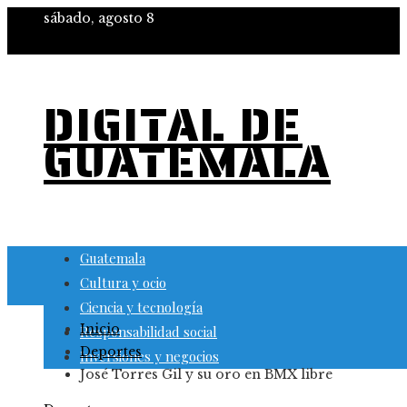
sábado, agosto 8
DIGITAL DE
GUATEMALA
Guatemala
Cultura y ocio
Ciencia y tecnología
Inicio
Responsabilidad social
Deportes
Inversiones y negocios
José Torres Gil y su oro en BMX libre