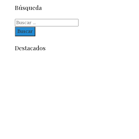
Búsqueda
Buscar:
Destacados
Entradas Recientes
La estabilidad de precios como factor clave para
economía egipcia y su crecimiento
Los imperios con mayor influencia comercial y 
legado económico
Oportunidades y retos de la economía azul para 
futuro de Belice