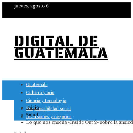
jueves, agosto 6
DIGITAL DE
GUATEMALA
Guatemala
Cultura y ocio
Ciencia y tecnología
Inicio
Responsabilidad social
Salud
Inversiones y negocios
Lo que nos enseña «Inside Out 2» sobre la ansie