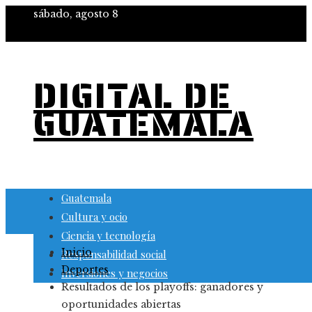
sábado, agosto 8
DIGITAL DE
GUATEMALA
Guatemala
Cultura y ocio
Ciencia y tecnología
Inicio
Responsabilidad social
Deportes
Inversiones y negocios
Resultados de los playoffs: ganadores y
oportunidades abiertas